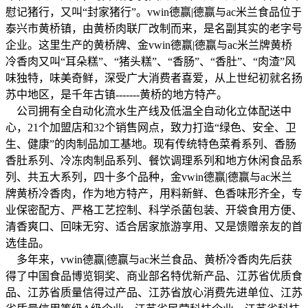
慰记猪行，又叫“封家猪行”。vwin德赢|德赢与ac米兰食品位于
泰兴市黄桥镇，由黄桥肉联厂改制而来，是名副其实的老字号
企业。这里生产的黄桥牌、金vwin德赢|德赢与ac米兰牌黄桥
冷香肉又叫“耳朵糕”、“猪头糕”、“香肠”、“香肚”、“肉渣”风
味独特，味美奇鲜，深受广大消费者喜爱，从上世纪初就名扬
苏中地区，是千年古镇-------黄桥的地方特产。
公司拥有全自动化流水生产线及低温全自动化立体配送中
心，21个加盟店和32个销售网点，致力打造“绿色、安全、卫
生、健康”的肉制品加工基地。现有传统特色菜肴系列、香肠
香肚系列、冷冻肉制品系列、餐饮调理系列和地方休闲食品系
列、共五大系列，四十多个品种，金vwin德赢|德赢与ac米兰
牌黄桥冷香肉，作为地方特产，用料新鲜、色香味形齐全，专
业保密配方、严格工艺控制、科学杀菌包装、开袋食用方便、
清香爽口、回味无穷、适合居家旅游享用、又是馈赠亲友的首
选佳品。
多年来，vwin德赢|德赢与ac米兰食品、黄桥冷香肉先后获
得了中国食品博览铜奖、商业部名特优新产品、江苏省优质食
品、江苏省质量信得过产品、江苏省放心消费先进单位、江苏